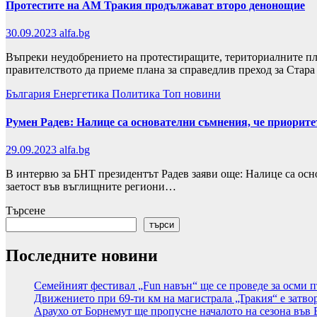
Протестите на АМ Тракия продължават второ денонощие
30.09.2023
alfa.bg
Въпреки неудобрениeто на протестиращите, териториалните пл
правителството да приеме плана за справедлив преход за Стара
България
Енергетика
Политика
Топ новини
Румен Радев: Налице са основателни съмнения, че приорит
29.09.2023
alfa.bg
В интервю за БНТ президентът Радев заяви още: Налице са осн
заетост във въглищните региони…
Търсене
търси
Последните новини
Семейният фестивал „Fun навън“ ще се проведе за осми п
Движението при 69-ти км на магистрала „Тракия“ е затво
Араухо от Борнемут ще пропусне началото на сезона във 