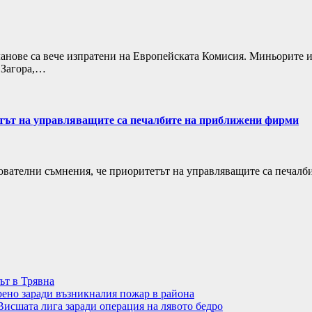
анове са вече изпратени на Европейската Комисия. Миньорите 
 Загора,…
етът на управляващите са печалбите на приближени фирми
ователни съмнения, че приоритетът на управляващите са печалб
ът в Трявна
рено заради възникналия пожар в района
Висшата лига заради операция на лявото бедро