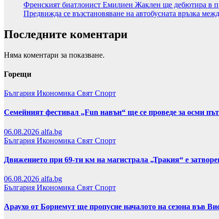
Френският биатлонист Емилиен Жаклен ще дебютира в п
Предвижда се възстановяване на автобусната връзка меж
Последните коментари
Няма коментари за показване.
Горещи
България
Икономика
Свят
Спорт
Семейният фестивал „Fun навън“ ще се проведе за осми пъ
06.08.2026
alfa.bg
България
Икономика
Свят
Спорт
Движението при 69-ти км на магистрала „Тракия“ е затвор
06.08.2026
alfa.bg
България
Икономика
Свят
Спорт
Араухо от Борнемут ще пропусне началото на сезона във Ви