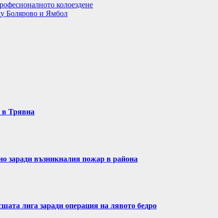
рофесионалното колоездене
ду Болярово и Ямбол
т в Трявна
ено заради възникналия пожар в района
сшата лига заради операция на лявото бедро