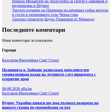
Никола Михайлов на дискусията за Пенчо Славейков и
модернизма в Шумен
Третото издание на Празника на качамака събра жители
и гости в пернишкото село Черна гора
Арсенал привлече Бруно Гимараеш от Нюкасъл
Последните коментари
Няма коментари за показване.
Горещи
България
Икономика
Свят
Спорт
Полицията в Лайпциг разположи допълнителен
специализиран радар на летището след инцидента с
открития дрон
08.08.2026
alfa.bg
България
Икономика
Свят
Спорт
Вучич: Украйна винаги ще има пълната подкрепа на
нашата страна по европейския си път