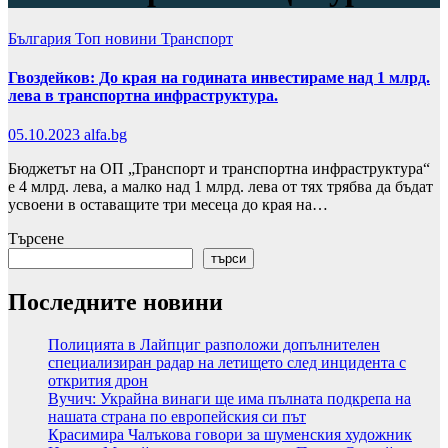
България
Топ новини
Транспорт
Гвоздейков: До края на годината инвестираме над 1 млрд.
лева в транспортна инфраструктура.
05.10.2023
alfa.bg
Бюджетът на ОП „Транспорт и транспортна инфраструктура“
е 4 млрд. лева, а малко над 1 млрд. лева от тях трябва да бъдат
усвоени в оставащите три месеца до края на…
Търсене
търси
Последните новини
Полицията в Лайпциг разположи допълнителен
специализиран радар на летището след инцидента с
открития дрон
Вучич: Украйна винаги ще има пълната подкрепа на
нашата страна по европейския си път
Красимира Чалъкова говори за шуменския художник