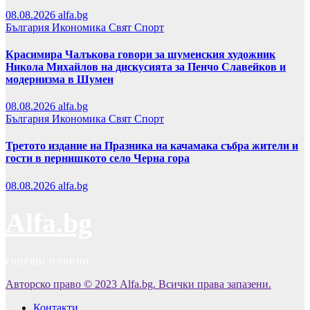
08.08.2026
alfa.bg
България
Икономика
Свят
Спорт
Красимира Чалъкова говори за шуменския художник
Никола Михайлов на дискусията за Пенчо Славейков и
модернизма в Шумен
08.08.2026
alfa.bg
България
Икономика
Свят
Спорт
Третото издание на Празника на качамака събра жители и
гости в пернишкото село Черна гора
08.08.2026
alfa.bg
Alfa.bg
горещи новини
Авторско право © 2023 Alfa.bg. Всички права запазени.
Контакти