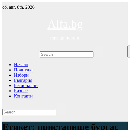
Skip
сб. авг. 8th, 2026
to
content
Alfa.bg
горещи новини
Начало
Политика
Избори
България
Регионални
Бизнес
Контакти
Етикет:
пристанище бургас