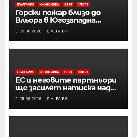
БЪЛГАРИЯ
ИКОНОМИКА
СВЯТ
СПОРТ
Горски пожар близо до
Вльора в Югозападна
Албания бушува до
05.08.2026
ALFA.BG
жилищни сгради
БЪЛГАРИЯ
ИКОНОМИКА
СВЯТ
СПОРТ
ЕС и неговите партньори
ще засилят натиска над
Русия чрез санкции и ще
05.08.2026
ALFA.BG
продължат да подкрепят
Украйна във военно
отношение, подчерта
Макрон