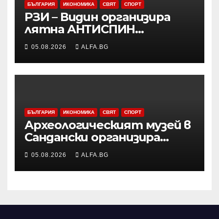
БЪЛГАРИЯ
ИКОНОМИКА
СВЯТ
СПОРТ
РЗИ – Видин организира
лятна АНТИСПИН
кампания с безплатни и
05.08.2026
ALFA.BG
анонимни изследвания
БЪЛГАРИЯ
ИКОНОМИКА
СВЯТ
СПОРТ
Археологическият музей в
Сандански организира
лятна школа за деца
05.08.2026
ALFA.BG