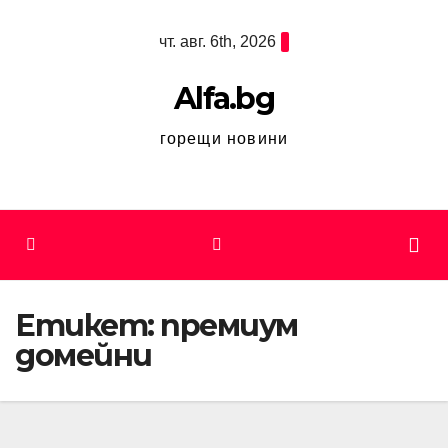
Skip
чт. авг. 6th, 2026
to
content
Alfa.bg
горещи новини
Етикет:
премиум
домейни