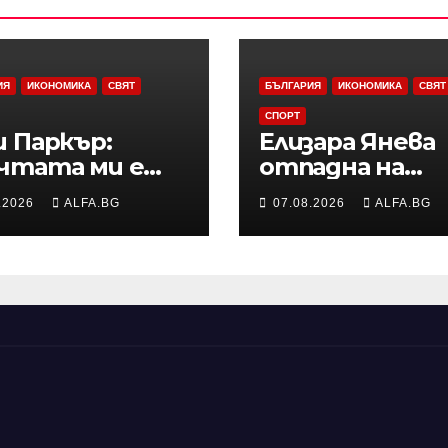
ИЯ
ИКОНОМИКА
СВЯТ
БЪЛГАРИЯ
ИКОНОМИКА
СВЯТ
СПОРТ
и Паркър:
Елизара Янева
чтата ми е
отпадна на
н ден да
полуфиналите
.2026
ALFA.BG
07.08.2026
ALFA.BG
умфирам с
турнир по те
ЕЛ и да стана
УТА 125 във
пион на НБА
Варшава, ще
опа“
запише ново
рекордно
класиране в
световната
ранглиста в
понеделник