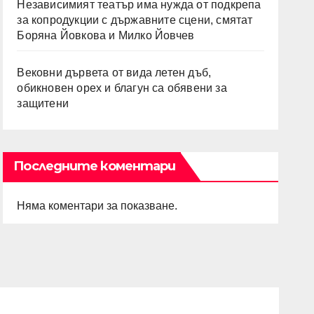
Независимият театър има нужда от подкрепа
за копродукции с държавните сцени, смятат
Боряна Йовкова и Милко Йовчев
Вековни дървета от вида летен дъб,
обикновен орех и благун са обявени за
защитени
Последните коментари
Няма коментари за показване.