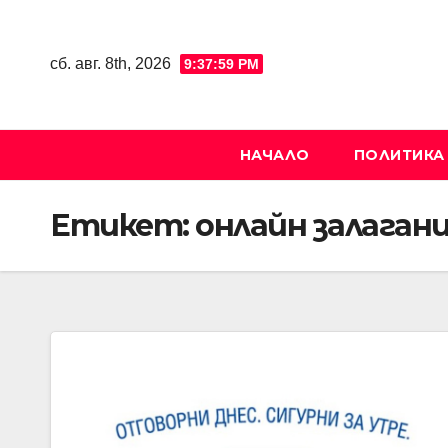
Skip
to
сб. авг. 8th, 2026
9:37:59 PM
content
НАЧАЛО
ПОЛИТИКА
Етикет:
онлайн залаган