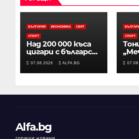
БЪЛГАРИЯ
ИКОНОМИКА
СВЯТ
БЪЛГАР
СПОРТ
СПОРТ
Над 200 000 къса
Тон
цигари с български
„Ме
акцизен бандерол
еди
07.08.2026
ALFA.BG
07.08
са задържани при
три
проверка на
АСВ
товарен
шам
автомобил в
Евр
района на Видин
Alfa.bg
горещи новини