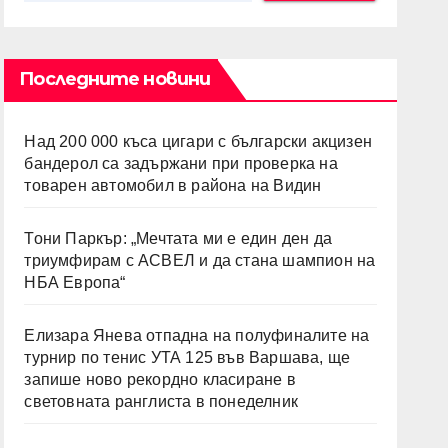
Последните новини
Над 200 000 къса цигари с български акцизен
бандерол са задържани при проверка на
товарен автомобил в района на Видин
Тони Паркър: „Мечтата ми е един ден да
триумфирам с АСВЕЛ и да стана шампион на
НБА Европа“
Елизара Янева отпадна на полуфиналите на
турнир по тенис УТА 125 във Варшава, ще
запише ново рекордно класиране в
световната ранглиста в понеделник