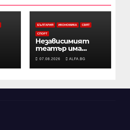
БЪЛГАРИЯ
ИКОНОМИКА
СВЯТ
СПОРТ
Независимият
театър има
 на
нужда от
07.08.2026
ALFA.BG
нис
подкрепа за
копродукции с
държавните
сцени, смятат
Боряна Йовкова и
Милко Йовчев