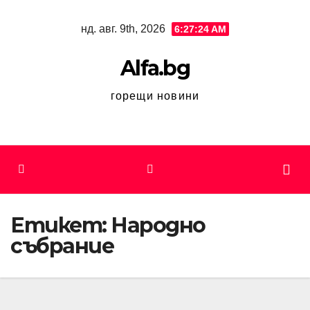
Skip
нд. авг. 9th, 2026
6:27:24 AM
to
content
Alfa.bg
горещи новини
Етикет:
Народно
събрание