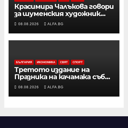
Красимира Чалъкова говори
за шуменския художник
Никола Михайлов на
08.08.2026
ALFA.BG
дискусията за Пенчо
Славейков и модернизма в
Шумен
БЪЛГАРИЯ
ИКОНОМИКА
СВЯТ
СПОРТ
Третото издание на
Празника на качамака събра
жители и гости в
08.08.2026
ALFA.BG
пернишкото село Черна
гора