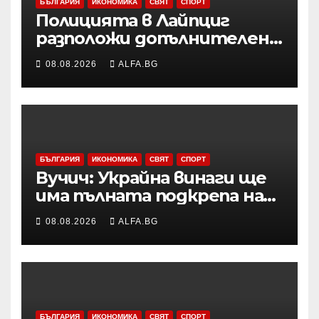
БЪЛГАРИЯ
ИКОНОМИКА
СВЯТ
СПОРТ
Полицията в Лайпциг
разположи допълнителен
специализиран радар на
08.08.2026
ALFA.BG
летището след
инцидента с открития
дрон
БЪЛГАРИЯ
ИКОНОМИКА
СВЯТ
СПОРТ
Вучич: Украйна винаги ще
има пълната подкрепа на
нашата страна по
08.08.2026
ALFA.BG
европейския си път
БЪЛГАРИЯ
ИКОНОМИКА
СВЯТ
СПОРТ