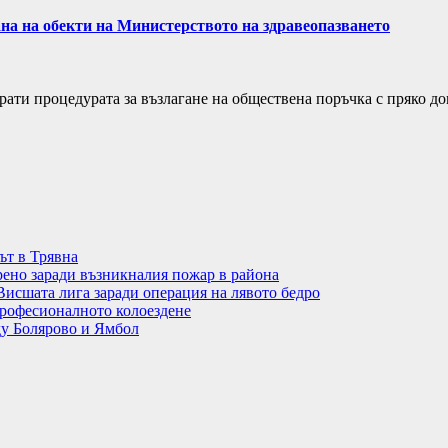
а на обекти на Министерството на здравеопазването
ти процедурата за възлагане на обществена поръчка с пряко до
ът в Трявна
рено заради възникналия пожар в района
Висшата лига заради операция на лявото бедро
рофесионалното колоездене
ду Болярово и Ямбол