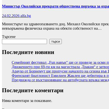
Министър Околийски прекрати обществена поръчка за охран
24.02.2026
alfa.bg
Министърът на здравеопазването доц. Михаил Околийски прекра
невъоръжена физическа охрана на обекти собственост на…
Търсене
търси
Последните новини
Семейният фестивал „Fun навън“ ще се проведе за осми п
Движението при 69-ти км на магистрала „Тракия“ е затво
Араухо от Борнемут ще пропусне началото на сезона във 
Френският биатлонист Емилиен Жаклен ще дебютира в п
Предвижда се възстановяване на автобусната връзка меж
Последните коментари
Няма коментари за показване.