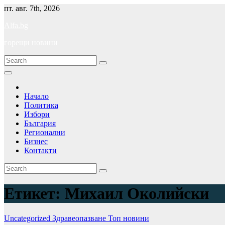
Skip
пт. авг. 7th, 2026
to
Alfa.bg
content
горещи новини
Начало
Политика
Избори
България
Регионални
Бизнес
Контакти
Етикет:
Михаил Околийски
Uncategorized
Здравеопазване
Топ новини