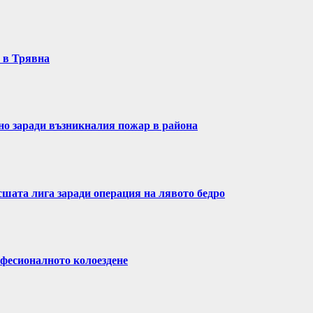
т в Трявна
ено заради възникналия пожар в района
сшата лига заради операция на лявото бедро
фесионалното колоездене