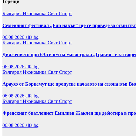
Горещи
България
Икономика
Свят
Спорт
Семейният фестивал „Fun навън“ ще се проведе за осми пъ
06.08.2026
alfa.bg
България
Икономика
Свят
Спорт
Движението при 69-ти км на магистрала „Тракия“ е затвор
06.08.2026
alfa.bg
България
Икономика
Свят
Спорт
Араухо от Борнемут ще пропусне началото на сезона във Ви
06.08.2026
alfa.bg
България
Икономика
Свят
Спорт
Френският биатлонист Емилиен Жаклен ще дебютира в про
06.08.2026
alfa.bg