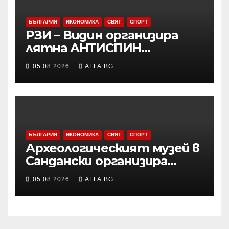
БЪЛГАРИЯ
ИКОНОМИКА
СВЯТ
СПОРТ
РЗИ – Видин организира
лятна АНТИСПИН
кампания с безплатни и
05.08.2026
ALFA.BG
анонимни изследвания
БЪЛГАРИЯ
ИКОНОМИКА
СВЯТ
СПОРТ
Археологическият музей в
Сандански организира
лятна школа за деца
05.08.2026
ALFA.BG