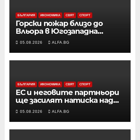
БЪЛГАРИЯ
ИКОНОМИКА
СВЯТ
СПОРТ
Горски пожар близо до
Вльора в Югозападна
Албания бушува до
05.08.2026
ALFA.BG
жилищни сгради
БЪЛГАРИЯ
ИКОНОМИКА
СВЯТ
СПОРТ
ЕС и неговите партньори
ще засилят натиска над
Русия чрез санкции и ще
05.08.2026
ALFA.BG
продължат да подкрепят
Украйна във военно
отношение, подчерта
Макрон