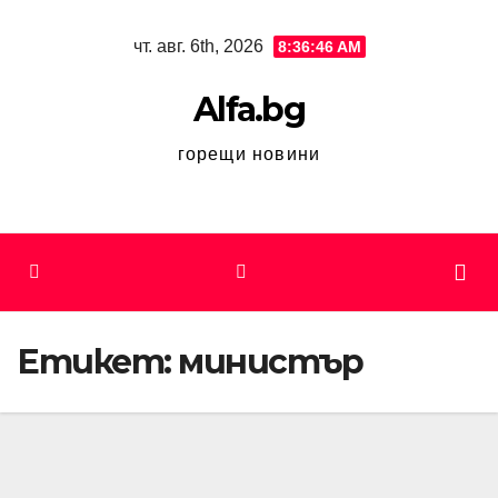
Skip
чт. авг. 6th, 2026
8:36:46 AM
to
content
Alfa.bg
горещи новини
Етикет:
министър