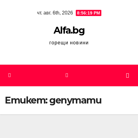
Skip
чт. авг. 6th, 2026
8:56:19 PM
to
content
Alfa.bg
горещи новини
Етикет:
депутати