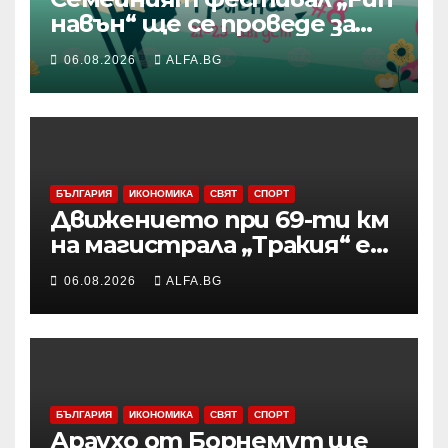
навън“ ще се проведе за
осми път в Трявна
06.08.2026
ALFA.BG
БЪЛГАРИЯ
ИКОНОМИКА
СВЯТ
СПОРТ
Движението при 69-ти км
на магистрала „Тракия“ е
затворено заради
06.08.2026
ALFA.BG
възникналия пожар в
района
БЪЛГАРИЯ
ИКОНОМИКА
СВЯТ
СПОРТ
Араухо от Борнемут ще