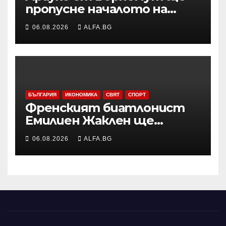
пропусне началото на
сезона във Висшата лига
06.08.2026
ALFA.BG
заради операция на лявото
бедро
БЪЛГАРИЯ
ИКОНОМИКА
СВЯТ
СПОРТ
Френският биатлонист
Емилиен Жаклен ще
дебютира в
06.08.2026
ALFA.BG
професионалното
колоездене