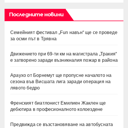
Последните новини
Семейният фестивал „Fun навън“ ще се проведе
за осми път в Трявна
Движението при 69-ти км на магистрала „Тракия“
е затворено заради възникналия пожар в района
Араухо от Борнемут ще пропусне началото на
сезона във Висшата лига заради операция на
лявото бедро
Френският биатлонист Емилиен Жаклен ще
дебютира в професионалното колоездене
Предвижда се възстановяване на автобусната