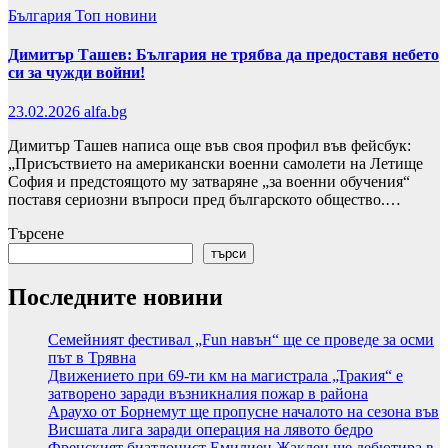
България
Топ новини
Димитър Ташев: България не трябва да предоставя небето
си за чужди войни!
23.02.2026
alfa.bg
Димитър Ташев написа още във своя профил във фейсбук:
„Присъствието на американски военни самолети на Летище
София и предстоящото му затваряне „за военни обучения“
поставя сериозни въпроси пред българското общество.…
Търсене
търси
Последните новини
Семейният фестивал „Fun навън“ ще се проведе за осми
път в Трявна
Движението при 69-ти км на магистрала „Тракия“ е
затворено заради възникналия пожар в района
Араухо от Борнемут ще пропусне началото на сезона във
Висшата лига заради операция на лявото бедро
Френският биатлонист Емилиен Жаклен ще дебютира в