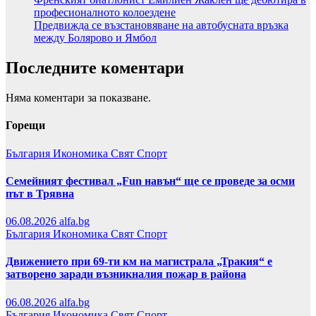
професионалното колоездене
Предвижда се възстановяване на автобусната връзка
между Болярово и Ямбол
Последните коментари
Няма коментари за показване.
Горещи
България
Икономика
Свят
Спорт
Семейният фестивал „Fun навън“ ще се проведе за осми
път в Трявна
06.08.2026
alfa.bg
България
Икономика
Свят
Спорт
Движението при 69-ти км на магистрала „Тракия“ е
затворено заради възникналия пожар в района
06.08.2026
alfa.bg
България
Икономика
Свят
Спорт