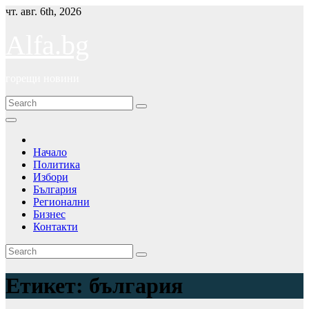
Skip
чт. авг. 6th, 2026
to
content
Alfa.bg
горещи новини
Начало
Политика
Избори
България
Регионални
Бизнес
Контакти
Етикет:
българия