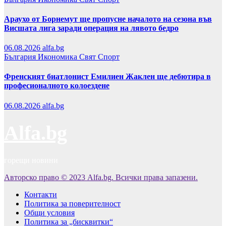
Араухо от Борнемут ще пропусне началото на сезона във
Висшата лига заради операция на лявото бедро
06.08.2026
alfa.bg
България
Икономика
Свят
Спорт
Френският биатлонист Емилиен Жаклен ще дебютира в
професионалното колоездене
06.08.2026
alfa.bg
Alfa.bg
горещи новини
Авторско право © 2023 Alfa.bg. Всички права запазени.
Контакти
Политика за поверителност
Общи условия
Политика за „бисквитки“