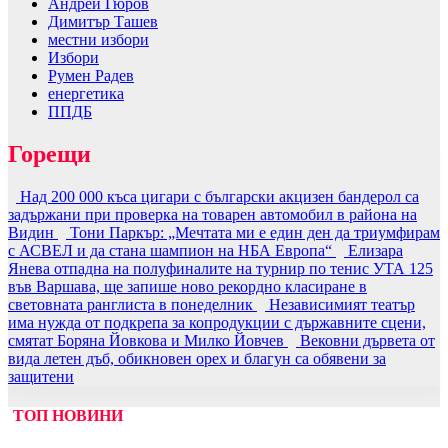
Андрей Гюров
Димитър Ташев
местни избори
Избори
Румен Радев
енергетика
ППДБ
Горещи
Над 200 000 къса цигари с български акцизен бандерол са
задържани при проверка на товарен автомобил в района на
Видин
Тони Паркър: „Мечтата ми е един ден да триумфирам
с АСВЕЛ и да стана шампион на НБА Европа“
Елизара
Янева отпадна на полуфиналите на турнир по тенис УТА 125
във Варшава, ще запише ново рекордно класиране в
световната ранглиста в понеделник
Независимият театър
има нужда от подкрепа за копродукции с държавните сцени,
смятат Боряна Йовкова и Милко Йовчев
Вековни дървета от
вида летен дъб, обикновен орех и благун са обявени за
защитени
ТОП НОВИНИ