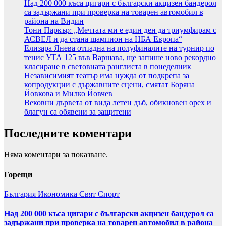
Над 200 000 къса цигари с български акцизен бандерол
са задържани при проверка на товарен автомобил в
района на Видин
Тони Паркър: „Мечтата ми е един ден да триумфирам с
АСВЕЛ и да стана шампион на НБА Европа“
Елизара Янева отпадна на полуфиналите на турнир по
тенис УТА 125 във Варшава, ще запише ново рекордно
класиране в световната ранглиста в понеделник
Независимият театър има нужда от подкрепа за
копродукции с държавните сцени, смятат Боряна
Йовкова и Милко Йовчев
Вековни дървета от вида летен дъб, обикновен орех и
благун са обявени за защитени
Последните коментари
Няма коментари за показване.
Горещи
България
Икономика
Свят
Спорт
Над 200 000 къса цигари с български акцизен бандерол са
задържани при проверка на товарен автомобил в района