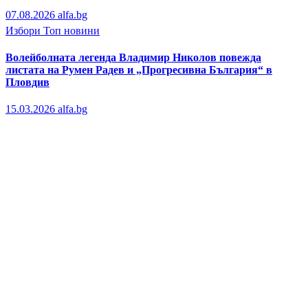
07.08.2026
alfa.bg
Избори
Топ новини
Волейболната легенда Владимир Николов повежда
листата на Румен Радев и „Прогресивна България“ в
Пловдив
15.03.2026
alfa.bg