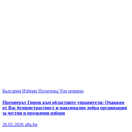
България
Избори
Политика
Топ новини
Премиерът Гюров към областните управители: Очаквам
от Вас безпристрастност и максимално добра организация
за честни и прозрачни избори
26.02.2026
alfa.bg