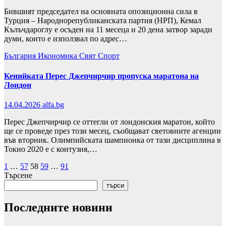
Бившият председател на основната опозиционна сила в
Турция – Народнорепубликанската партия (НРП), Кемал
Кълъчдароглу е осъден на 11 месеца и 20 дена затвор заради
думи, които е използвал по адрес…
България
Икономика
Свят
Спорт
Кенийката Перес Джепчирчир пропуска маратона на
Лондон
14.04.2026
alfa.bg
Перес Джепчирчир се оттегли от лондонския маратон, който
ще се проведе през този месец, съобщават световните агенции
във вторник. Олимпийската шампионка от тази дисциплина в
Токио 2020 е с контузия,…
Разделяне
1
…
57
58
59
…
91
Търсене
на
търси
публикациите
Последните новини
на
страници