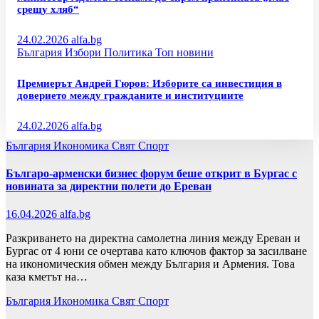
срещу хляб“
24.02.2026
alfa.bg
България
Избори
Политика
Топ новини
Премиерът Андрей Гюров: Изборите са инвестиция в
доверието между гражданите и институциите
24.02.2026
alfa.bg
България
Икономика
Свят
Спорт
Българо-арменски бизнес форум беше открит в Бургас с
новината за директни полети до Ереван
16.04.2026
alfa.bg
Разкриването на директна самолетна линия между Ереван и
Бургас от 4 юни се очертава като ключов фактор за засилване
на икономическия обмен между България и Армения. Това
каза кметът на…
България
Икономика
Свят
Спорт