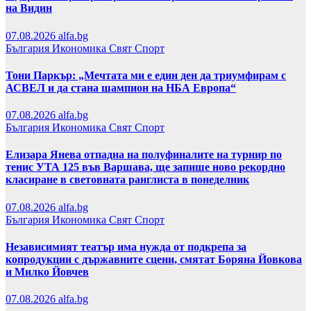
на Видин
07.08.2026
alfa.bg
България
Икономика
Свят
Спорт
Тони Паркър: „Мечтата ми е един ден да триумфирам с
АСВЕЛ и да стана шампион на НБА Европа“
07.08.2026
alfa.bg
България
Икономика
Свят
Спорт
Елизара Янева отпадна на полуфиналите на турнир по
тенис УТА 125 във Варшава, ще запише ново рекордно
класиране в световната ранглиста в понеделник
07.08.2026
alfa.bg
България
Икономика
Свят
Спорт
Независимият театър има нужда от подкрепа за
копродукции с държавните сцени, смятат Боряна Йовкова
и Милко Йовчев
07.08.2026
alfa.bg