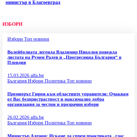
министър в Благоевград
ИЗБОРИ
Избори
Топ новини
Волейболната легенда Владимир Николов повежда
листата на Румен Радев и „Прогресивна България“ в
Пловдив
15.03.2026
alfa.bg
България
Избори
Политика
Топ новини
Премиерът Гюров към областните управители: Очаквам
от Вас безпристрастност и максимално добра
организация за честни и прозрачни избори
26.02.2026
alfa.bg
България
Избори
Политика
Топ новини
Министър Адемов: Искаме да спрем практиката „глас