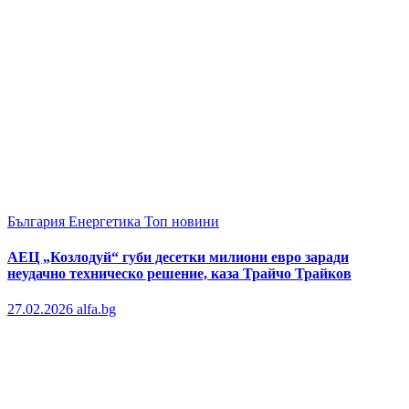
България
Енергетика
Топ новини
АЕЦ „Козлодуй“ губи десетки милиони евро заради
неудачно техническо решение, каза Трайчо Трайков
27.02.2026
alfa.bg