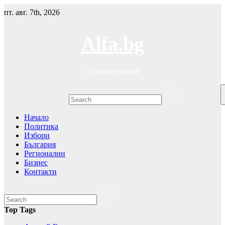
Skip
пт. авг. 7th, 2026
to
content
Alfa.bg
горещи новини
Начало
Политика
Избори
България
Регионални
Бизнес
Контакти
Top Tags