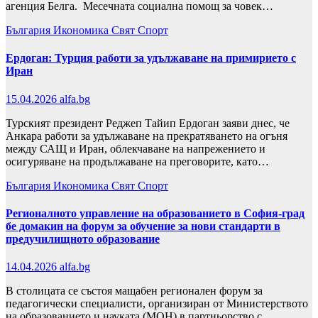
агенция Белга. Месечната социална помощ за човек…
България
Икономика
Свят
Спорт
Ердоган: Турция работи за удължаване на примирието с
Иран
15.04.2026
alfa.bg
Турският президент Реджеп Тайип Ердоган заяви днес, че
Анкара работи за удължаване на прекратяването на огъня
между САЩ и Иран, облекчаване на напрежението и
осигуряване на продължаване на преговорите, като…
България
Икономика
Свят
Спорт
Регионалното управление на образованието в София-град
бе домакин на форум за обучение за нови стандарти в
предучилищното образование
14.04.2026
alfa.bg
В столицата се състоя мащабен регионален форум за
педагогически специалисти, организиран от Министерството
на образованието и науката (МОН) в партньорство с