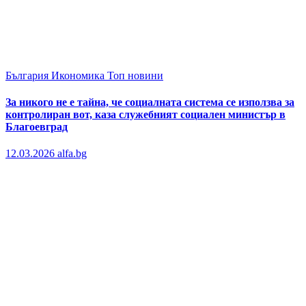
България
Икономика
Топ новини
За никого не е тайна, че социалната система се използва за
контролиран вот, каза служебният социален министър в
Благоевград
12.03.2026
alfa.bg