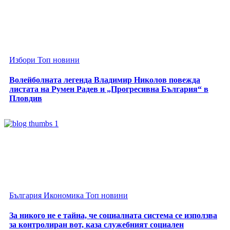
Избори
Топ новини
Волейболната легенда Владимир Николов повежда
листата на Румен Радев и „Прогресивна България“ в
Пловдив
България
Икономика
Топ новини
За никого не е тайна, че социалната система се използва
за контролиран вот, каза служебният социален