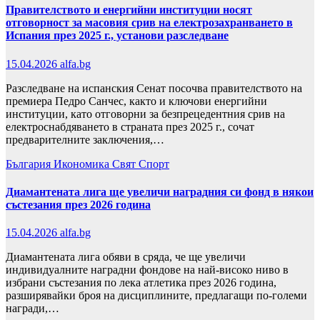
Правителството и енергийни институции носят
отговорност за масовия срив на електрозахранването в
Испания през 2025 г., установи разследване
15.04.2026
alfa.bg
Разследване на испанския Сенат посочва правителството на
премиера Педро Санчес, както и ключови енергийни
институции, като отговорни за безпрецедентния срив на
електроснабдяването в страната през 2025 г., сочат
предварителните заключения,…
България
Икономика
Свят
Спорт
Диамантената лига ще увеличи наградния си фонд в някои
състезания през 2026 година
15.04.2026
alfa.bg
Диамантената лига обяви в сряда, че ще увеличи
индивидуалните наградни фондове на най-високо ниво в
избрани състезания по лека атлетика през 2026 година,
разширявайки броя на дисциплините, предлагащи по-големи
награди,…