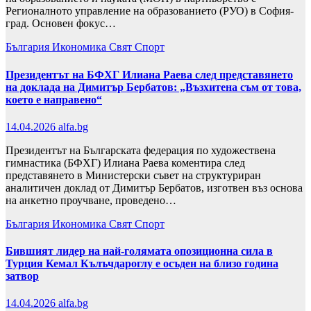
Регионалното управление на образованието (РУО) в София-
град. Основен фокус…
България
Икономика
Свят
Спорт
Президентът на БФХГ Илиана Раева след представянето
на доклада на Димитър Бербатов: „Възхитена съм от това,
което е направено“
14.04.2026
alfa.bg
Президентът на Българската федерация по художествена
гимнастика (БФХГ) Илиана Раева коментира след
представянето в Министерски съвет на структуриран
аналитичен доклад от Димитър Бербатов, изготвен въз основа
на анкетно проучване, проведено…
България
Икономика
Свят
Спорт
Бившият лидер на най-голямата опозиционна сила в
Турция Кемал Кълъчдароглу е осъден на близо година
затвор
14.04.2026
alfa.bg