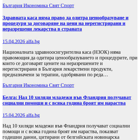
България
Икономика
Свят
Спорт
Здравната каса няма право да одитра ценообразуване и
процедури за договаряне на цени на нерегистрирани и
неразрешени лекарства в страната
15.04.2026
alfa.bg
Националната здравноосигурителна каса (НЗОК) няма
правомощия да одитира ценообразуването и процедурите, при
които се договарят цените на неразрешените и
нерегистрирани в България лекарствени продукти,
предназначени за терапии, одобрявани по реда…
България
Икономика
Свят
Спорт
Белга: Над 10 хиляди младежи във Фландрия получават
социални помощи и с всяка година броят им нараства
15.04.2026
alfa.bg
Над 10 хиляди младежи във Фландрия получават социални
помощи и с всяка година броят им нараства, показват
годишни данни, цитирани от белгийската новинарска