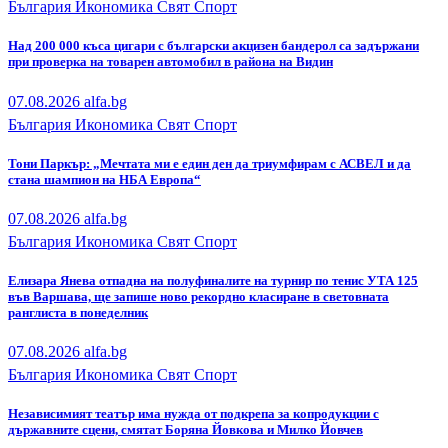
България
Икономика
Свят
Спорт
Над 200 000 къса цигари с български акцизен бандерол са задържани
при проверка на товарен автомобил в района на Видин
07.08.2026
alfa.bg
България
Икономика
Свят
Спорт
Тони Паркър: „Мечтата ми е един ден да триумфирам с АСВЕЛ и да
стана шампион на НБА Европа“
07.08.2026
alfa.bg
България
Икономика
Свят
Спорт
Елизара Янева отпадна на полуфиналите на турнир по тенис УТА 125
във Варшава, ще запише ново рекордно класиране в световната
ранглиста в понеделник
07.08.2026
alfa.bg
България
Икономика
Свят
Спорт
Независимият театър има нужда от подкрепа за копродукции с
държавните сцени, смятат Боряна Йовкова и Милко Йовчев