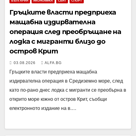
БЪЛГАРИЯ
ИКОНОМИКА
СВЯТ
СПОРТ
Гръцките власти предприеха
мащабна издирвателна
операция след преобръщане на
лодка с мигранти близо до
остров Крит
03.08.2026
ALFA.BG
Гръцките власти предприеха мащабна
издирвателна операция в Средиземно море, след
като по-рано днес лодка с мигранти се преобърна в
открито море южно от остров Крит, съобщи
електронното издание на в.…