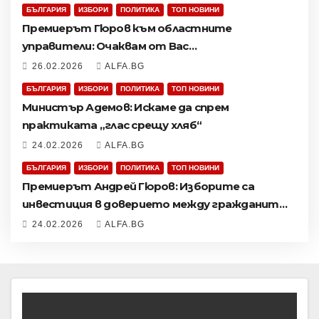
БЪЛГАРИЯ
ИЗБОРИ
ПОЛИТИКА
ТОП НОВИНИ
Премиерът Гюров към областните
управители: Очаквам от Вас
безпристрастност и максимално добра
26.02.2026
ALFA.BG
организация за честни и прозрачни избори
БЪЛГАРИЯ
ИЗБОРИ
ПОЛИТИКА
ТОП НОВИНИ
Министър Адемов: Искаме да спрем
практиката „глас срещу хляб“
24.02.2026
ALFA.BG
БЪЛГАРИЯ
ИЗБОРИ
ПОЛИТИКА
ТОП НОВИНИ
Премиерът Андрей Гюров: Изборите са
инвестиция в доверието между гражданите
и институциите
24.02.2026
ALFA.BG