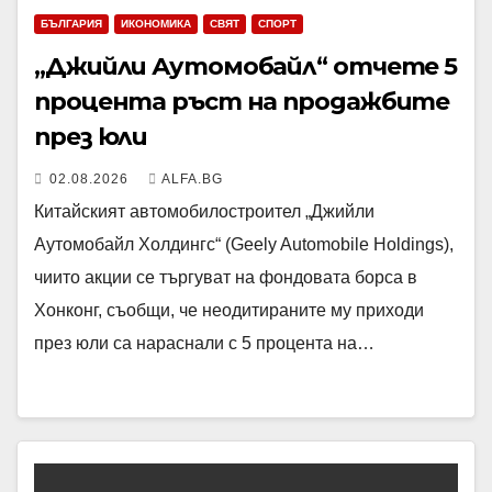
БЪЛГАРИЯ
ИКОНОМИКА
СВЯТ
СПОРТ
„Джийли Аутомобайл“ отчете 5
процента ръст на продажбите
през юли
02.08.2026
ALFA.BG
Китайският автомобилостроител „Джийли
Аутомобайл Холдингс“ (Geely Automobile Holdings),
чиито акции се търгуват на фондовата борса в
Хонконг, съобщи, че неодитираните му приходи
през юли са нараснали с 5 процента на…