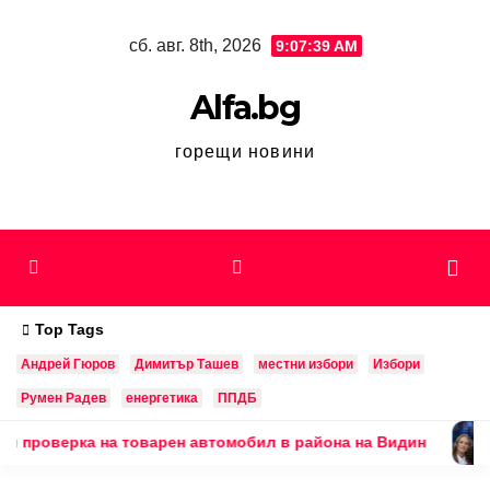
Skip
сб. авг. 8th, 2026
9:07:40 AM
to
content
Alfa.bg
горещи новини
Top Tags
Андрей Гюров
Димитър Ташев
местни избори
Избори
Румен Радев
енергетика
ППДБ
ка на товарен автомобил в района на Видин
Тони Па