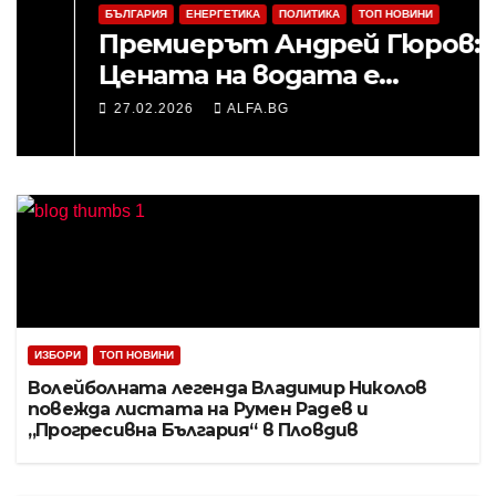
БЪЛГАРИЯ
ЕНЕРГЕТИКА
ПОЛИТИКА
ТОП НОВИНИ
Премиерът Андрей Гюров:
Цената на водата е
заложена бомба към
27.02.2026
ALFA.BG
служебното правителство
ИЗБОРИ
ТОП НОВИНИ
Волейболната легенда Владимир Николов
повежда листата на Румен Радев и
„Прогресивна България“ в Пловдив