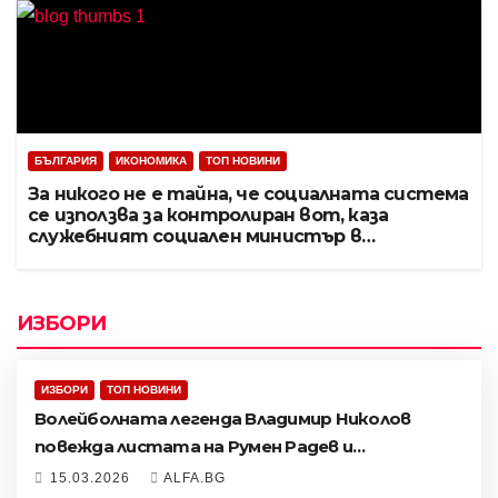
БЪЛГАРИЯ
ИКОНОМИКА
ТОП НОВИНИ
За никого не е тайна, че социалната система
се използва за контролиран вот, каза
служебният социален министър в
Благоевград
ИЗБОРИ
ИЗБОРИ
ТОП НОВИНИ
Волейболната легенда Владимир Николов
повежда листата на Румен Радев и
„Прогресивна България“ в Пловдив
15.03.2026
ALFA.BG