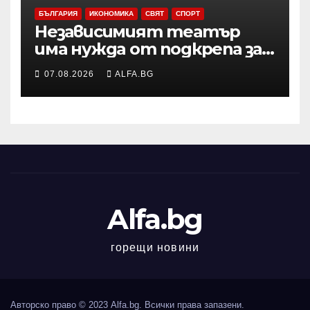
БЪЛГАРИЯ
ИКОНОМИКА
СВЯТ
СПОРТ
Независимият театър
има нужда от подкрепа за
копродукции с
07.08.2026
ALFA.BG
държавните сцени,
смятат Боряна Йовкова и
Милко Йовчев
Alfa.bg
горещи новини
Авторско право © 2023 Alfa.bg. Всички права запазени.