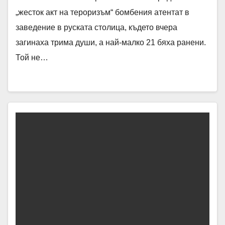
„жесток акт на тероризъм“ бомбения атентат в
заведение в руската столица, където вчера
загинаха трима души, а най-малко 21 бяха ранени.
Той не…