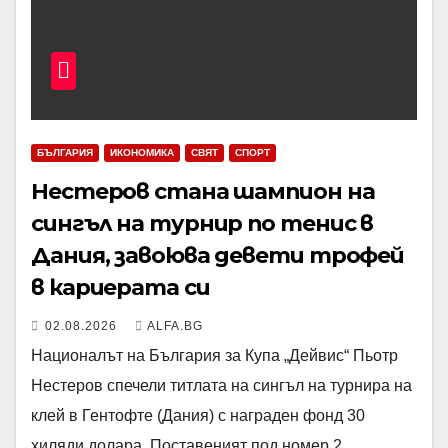
БЪЛГАРИЯ
ИКОНОМИКА
СВЯТ
СПОРТ
Нестеров стана шампион на
сингъл на турнир по тенис в
Дания, завоюва девети трофей
в кариерата си
02.08.2026
ALFA.BG
Националът на България за Купа „Дейвис“ Пьотр
Нестеров спечели титлата на сингъл на турнира на
клей в Гентофте (Дания) с награден фонд 30
хиляди долара. Поставеният под номер 2