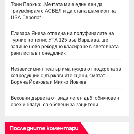
Тони Паркър: „Мечтата ми е един ден да
триумфирам с АСВЕЛ и да стана шампион на
НБА Европа“
Елизара Янева отпадна на полуфиналите на
турнир по тенис УТА 125 във Варшава, ще
запише ново рекордно класиране в световната
ранглиста в понеделник
Независимият театър има нужда от подкрепа за
копродукции с държавните сцени, смятат
Боряна Йовкова и Милко Йовчев
Вековни дървета от вида летен дъб, обикновен
орех и благун са обявени за защитени
Последните коментари