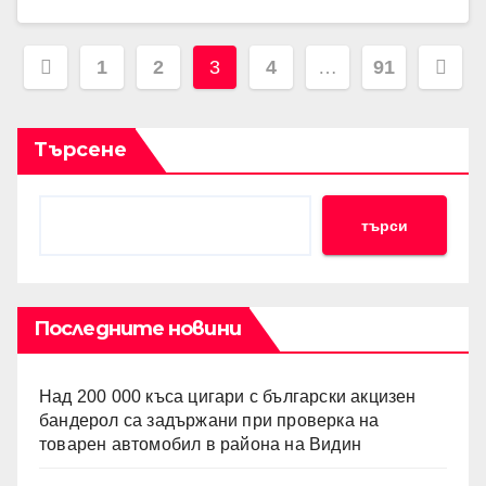
Разделяне
1
2
3
4
…
91
на
публикациите
Търсене
на
търси
страници
Последните новини
Над 200 000 къса цигари с български акцизен
бандерол са задържани при проверка на
товарен автомобил в района на Видин