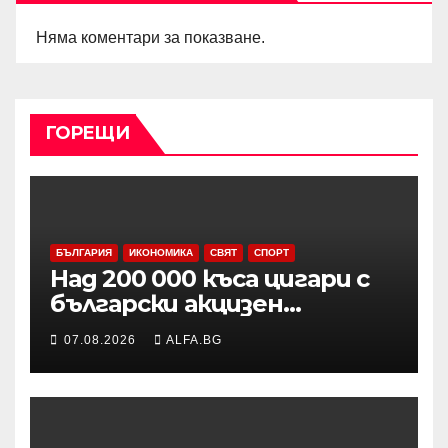
Няма коментари за показване.
ГОРЕЩИ
БЪЛГАРИЯ
ИКОНОМИКА
СВЯТ
СПОРТ
Над 200 000 къса цигари с
български акцизен
бандерол са задържани при
07.08.2026
ALFA.BG
проверка на товарен
автомобил в района на
Видин