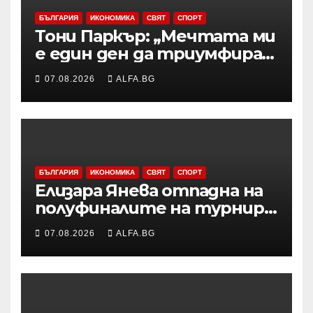
БЪЛГАРИЯ
ИКОНОМИКА
СВЯТ
СПОРТ
Тони Паркър: „Мечтата ми
е един ден да триумфирам
с АСВЕЛ и да стана
07.08.2026
ALFA.BG
шампион на НБА Европа“
БЪЛГАРИЯ
ИКОНОМИКА
СВЯТ
СПОРТ
Елизара Янева отпадна на
полуфиналите на турнир
по тенис УТА 125 във
07.08.2026
ALFA.BG
Варшава, ще запише ново
рекордно класиране в
световната ранглиста в
понеделник