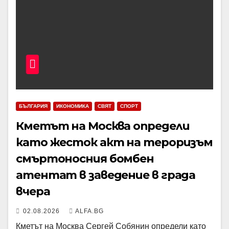
БЪЛГАРИЯ
ИКОНОМИКА
СВЯТ
СПОРТ
Кметът на Москва определи
като жесток акт на тероризъм
смъртоносния бомбен
атентат в заведение в града
вчера
02.08.2026
ALFA.BG
Кметът на Москва Сергей Собянин определи като