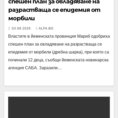
спешен план за овладяване на
разрастваща се епидемия от
морбили
03.08.2026
ALFA.BG
Властите в йеменската провинция Мариб одобриха
спешен план за овладяване на разрастваща се
епидемия от морбили (дребна шарка), при която са
починали 12 деца, съобщи йеменската новинарска
агенция САБА. Заразили…