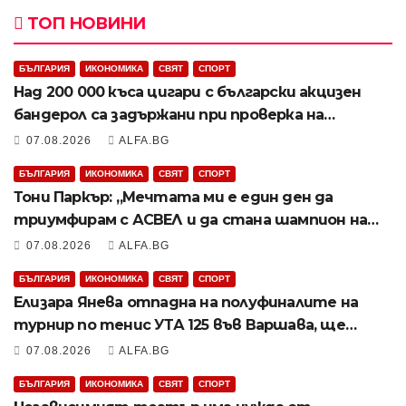
ТОП НОВИНИ
БЪЛГАРИЯ
ИКОНОМИКА
СВЯТ
СПОРТ
Над 200 000 къса цигари с български акцизен
бандерол са задържани при проверка на
товарен автомобил в района на Видин
07.08.2026
ALFA.BG
БЪЛГАРИЯ
ИКОНОМИКА
СВЯТ
СПОРТ
Тони Паркър: „Мечтата ми е един ден да
триумфирам с АСВЕЛ и да стана шампион на
НБА Европа“
07.08.2026
ALFA.BG
БЪЛГАРИЯ
ИКОНОМИКА
СВЯТ
СПОРТ
Елизара Янева отпадна на полуфиналите на
турнир по тенис УТА 125 във Варшава, ще
запише ново рекордно класиране в
07.08.2026
ALFA.BG
световната ранглиста в понеделник
БЪЛГАРИЯ
ИКОНОМИКА
СВЯТ
СПОРТ