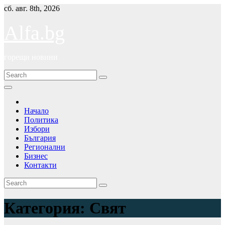
Skip
сб. авг. 8th, 2026
to
content
Alfa.bg
горещи новини
Начало
Политика
Избори
България
Регионални
Бизнес
Контакти
Категория:
Свят