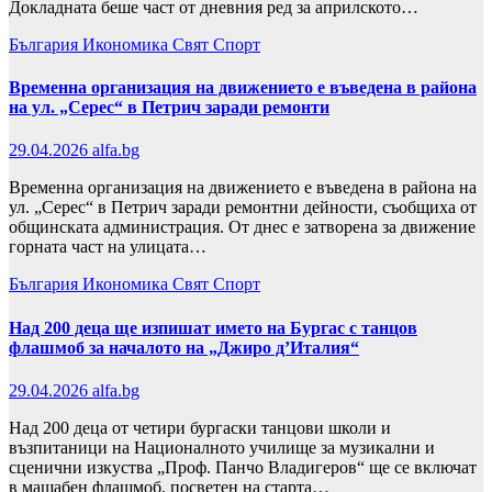
Докладната беше част от дневния ред за априлското…
България
Икономика
Свят
Спорт
Временна организация на движението е въведена в района
на ул. „Серес“ в Петрич заради ремонти
29.04.2026
alfa.bg
Временна организация на движението е въведена в района на
ул. „Серес“ в Петрич заради ремонтни дейности, съобщиха от
общинската администрация. От днес е затворена за движение
горната част на улицата…
България
Икономика
Свят
Спорт
Над 200 деца ще изпишат името на Бургас с танцов
флашмоб за началото на „Джиро д’Италия“
29.04.2026
alfa.bg
Над 200 деца от четири бургаски танцови школи и
възпитаници на Националното училище за музикални и
сценични изкуства „Проф. Панчо Владигеров“ ще се включат
в мащабен флашмоб, посветен на старта…