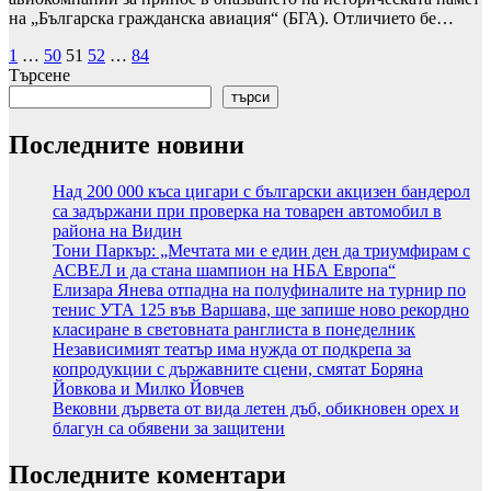
на „Българска гражданска авиация“ (БГА). Отличието бе…
Разделяне
1
…
50
51
52
…
84
Търсене
на
търси
публикациите
Последните новини
на
страници
Над 200 000 къса цигари с български акцизен бандерол
са задържани при проверка на товарен автомобил в
района на Видин
Тони Паркър: „Мечтата ми е един ден да триумфирам с
АСВЕЛ и да стана шампион на НБА Европа“
Елизара Янева отпадна на полуфиналите на турнир по
тенис УТА 125 във Варшава, ще запише ново рекордно
класиране в световната ранглиста в понеделник
Независимият театър има нужда от подкрепа за
копродукции с държавните сцени, смятат Боряна
Йовкова и Милко Йовчев
Вековни дървета от вида летен дъб, обикновен орех и
благун са обявени за защитени
Последните коментари