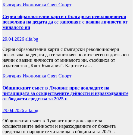
България
Икономика
Свят
Спорт
Серия образователни карти с български революционери
позволява на децата да се запознаят с важни личности от
миналото ни
29.04.2026
alfa.bg
Серия образователни карти с български революционери
позволява на децата да се запознаят по интересен и достъпен
начин с важни личности от миналото ни, съобщиха от
издателство „Клет България“. Картите са…
България
Икономика
Свят
Спорт
Общинският съвет в Луковит прие докладите на
читалищата за осъществените дейности и изразходваните
от бюджета средства за 2025 г.
29.04.2026
alfa.bg
Общинският съвет в Луковит прие докладите за
осъществените дейности и изразходваните от бюджета
средства от народните читалища в общината за 2025 г.