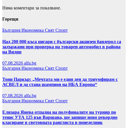
Няма коментари за показване.
Горещи
България
Икономика
Свят
Спорт
Над 200 000 къса цигари с български акцизен бандерол са
задържани при проверка на товарен автомобил в района
на Видин
07.08.2026
alfa.bg
България
Икономика
Свят
Спорт
Тони Паркър: „Мечтата ми е един ден да триумфирам с
АСВЕЛ и да стана шампион на НБА Европа“
07.08.2026
alfa.bg
България
Икономика
Свят
Спорт
Елизара Янева отпадна на полуфиналите на турнир по
тенис УТА 125 във Варшава, ще запише ново рекордно
класиране в световната ранглиста в понеделник