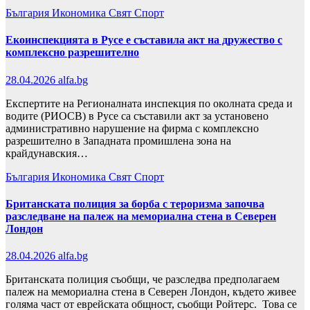
България
Икономика
Свят
Спорт
Екоинспекцията в Русе е съставила акт на дружество с
комплексно разрешително
28.04.2026
alfa.bg
Експертите на Регионалната инспекция по околната среда и
водите (РИОСВ) в Русе са съставили акт за установено
административно нарушение на фирма с комплексно
разрешително в Западната промишлена зона на
крайдунавския…
България
Икономика
Свят
Спорт
Британската полиция за борба с тероризма започва
разследване на палеж на мемориална стена в Северен
Лондон
28.04.2026
alfa.bg
Британската полиция съобщи, че разследва предполагаем
палеж на мемориална стена в Северен Лондон, където живее
голяма част от еврейската общност, съобщи Ройтерс. Това се