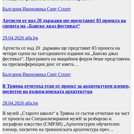
България
Икономика
Свят
Спорт
Артисти от над 20 държави ще представят 83 проекта на
сцената на „Банско джаз фестивал“
29.04.2026
alfa.bg
Артисти от над 20 държави ще представят 83 проекта на
четири сцени на тазгодишното издание на „Банско джаз
фестивал“. Програмата на мащабния форум беше представена
на пресконференция днес от кмета…
България
Икономика
Свят
Спорт
В Трявна отчетоха етап от проект за архитектурен пленер,
посветен на възрожденската архитектура
28.04.2026
alfa.bg
В музей „Старото школо“ в Трявна се състоя отчитане на част
от проекта на Специализирания музей за резбарско и
зографско изкуство (СМРЗИ) „Архитектурен обучителен
пленер, посветен на тревненската архитектура през…