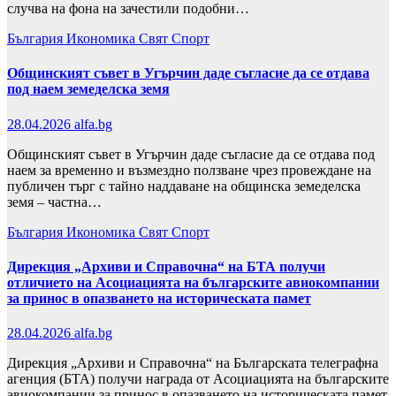
случва на фона на зачестили подобни…
България
Икономика
Свят
Спорт
Общинският съвет в Угърчин даде съгласие да се отдава
под наем земеделска земя
28.04.2026
alfa.bg
Общинският съвет в Угърчин даде съгласие да се отдава под
наем за временно и възмездно ползване чрез провеждане на
публичен търг с тайно наддаване на общинска земеделска
земя – частна…
България
Икономика
Свят
Спорт
Дирекция „Архиви и Справочна“ на БТА получи
отличието на Асоциацията на българските авиокомпании
за принос в опазването на историческата памет
28.04.2026
alfa.bg
Дирекция „Архиви и Справочна“ на Българската телеграфна
агенция (БТА) получи награда от Асоциацията на българските
авиокомпании за принос в опазването на историческата памет