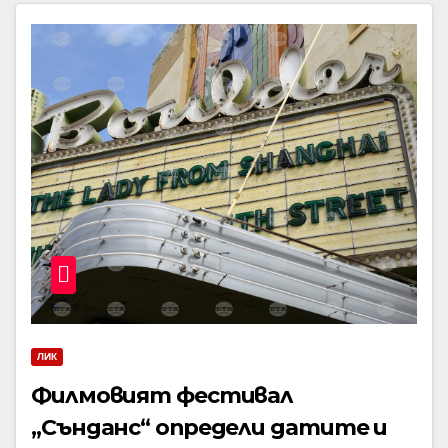
ЛИК
Филмовият фестивал
„Сънданс“ определи датите и