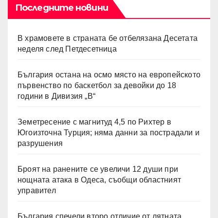
Последните новини
В храмовете в страната бе отбелязана Десетата
неделя след Петдесетница
България остана на осмо място на европейското
първенство по баскетбол за девойки до 18
години в Дивизия „В“
Земетресение с магнитуд 4,5 по Рихтер в
Югоизточна Турция; няма данни за пострадали и
разрушения
Броят на ранените се увеличи 12 души при
нощната атака в Одеса, съобщи областният
управител
България спечели второ отличие от лятната