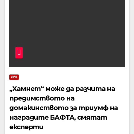
ЛИК
„Хамнет“ може да разчита на
предимството на
домакинството за триумф на
наградите БАФТА, смятат
експерти