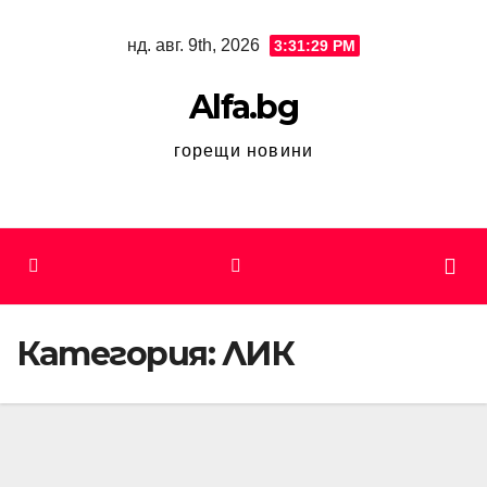
Skip
нд. авг. 9th, 2026
3:31:29 PM
to
content
Alfa.bg
горещи новини
Категория:
ЛИК