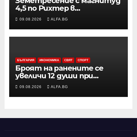
Земетресение с магнитуд
4,5 по Рихтер в
Югоизточна Турция; няма
09.08.2026
ALFA.BG
данни за пострадали и
разрушения
БЪЛГАРИЯ
ИКОНОМИКА
СВЯТ
СПОРТ
Броят на ранените се
увеличи 12 души при
нощната атака в Одеса,
09.08.2026
ALFA.BG
съобщи областният
управител