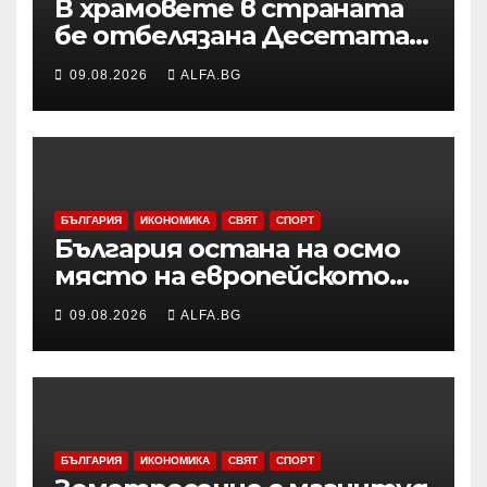
В храмовете в страната
бе отбелязана Десетата
неделя след
09.08.2026
ALFA.BG
Петдесетница
БЪЛГАРИЯ
ИКОНОМИКА
СВЯТ
СПОРТ
България остана на осмо
място на европейското
първенство по баскетбол
09.08.2026
ALFA.BG
за девойки до 18 години в
Дивизия „В“
БЪЛГАРИЯ
ИКОНОМИКА
СВЯТ
СПОРТ