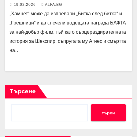
19.02.2026
ALFA.BG
„Хамнет“ може да изпревари „Битка след битка“ и
„Грешници“ и да спечели водещата награда БАФТА
за най-добър филм, тъй като сърцераздирателната
история за Шекспир, съпругата му Агнес и смъртта
на…
Търсене
търси