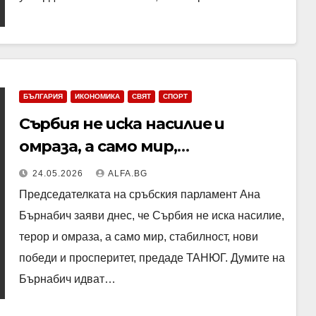
БЪЛГАРИЯ
ИКОНОМИКА
СВЯТ
СПОРТ
Сърбия не иска насилие и
омраза, а само мир,
стабилност и нови победи,
24.05.2026
ALFA.BG
заяви председателката на
Председателката на сръбския парламент Ана
сръбския парламент Ана
Бърнабич заяви днес, че Сърбия не иска насилие,
Бърнабич
терор и омраза, а само мир, стабилност, нови
победи и просперитет, предаде ТАНЮГ. Думите на
Бърнабич идват…