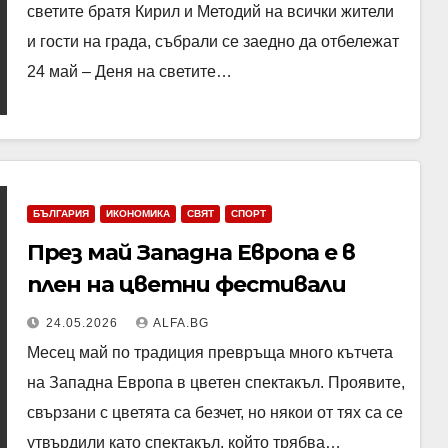
да отбележат 24 май
светите братя Кирил и Методий на всички жители
и гости на града, събрали се заедно да отбележат
24 май – Деня на светите…
БЪЛГАРИЯ
ИКОНОМИКА
СВЯТ
СПОРТ
През май Западна Европа е в
плен на цветни фестивали
24.05.2026
ALFA.BG
Месец май по традиция превръща много кътчета
на Западна Европа в цветен спектакъл. Проявите,
свързани с цветята са безчет, но някои от тях са се
утвърдили като спектакъл, който трябва…