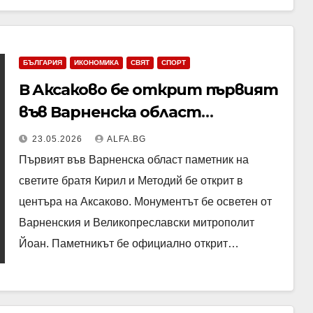
БЪЛГАРИЯ
ИКОНОМИКА
СВЯТ
СПОРТ
В Аксаково бе открит първият
във Варненска област
паметник на светите братя
23.05.2026
ALFA.BG
Кирил и Методий
Първият във Варненска област паметник на
светите братя Кирил и Методий бе открит в
центъра на Аксаково. Монументът бе осветен от
Варненския и Великопреславски митрополит
Йоан. Паметникът бе официално открит…