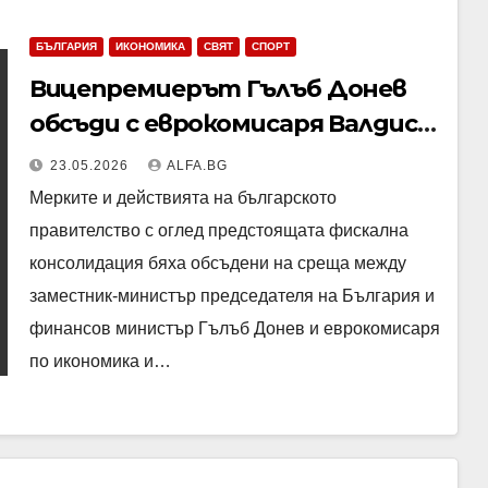
БЪЛГАРИЯ
ИКОНОМИКА
СВЯТ
СПОРТ
Вицепремиерът Гълъб Донев
обсъди с еврокомисаря Валдис
Домбровскис мерките на
23.05.2026
ALFA.BG
правителството за фискална
Мерките и действията на българското
консолидация
правителство с оглед предстоящата фискална
консолидация бяха обсъдени на среща между
заместник-министър председателя на България и
финансов министър Гълъб Донев и еврокомисаря
по икономика и…