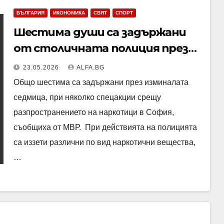
БЪЛГАРИЯ
ИКОНОМИКА
СВЯТ
СПОРТ
Шестима души са задържани
от столичната полиция през
изминалата седмица при акции
23.05.2026
ALFA.BG
срещу разпространението на
Общо шестима са задържани през изминалата
наркотици
седмица, при няколко спецакции срещу
разпространението на наркотици в София,
съобщиха от МВР. При действията на полицията
са иззети различни по вид наркотични вещества,
…