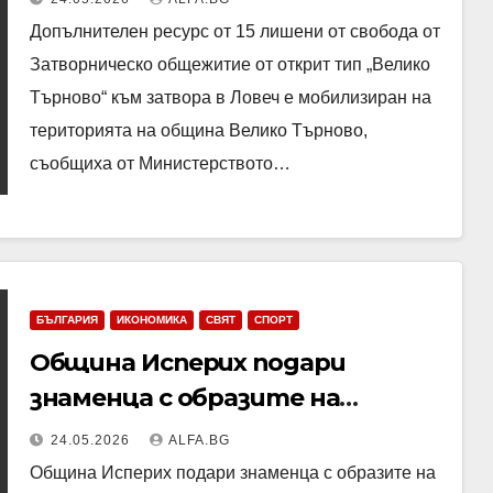
Търново заради обилните
Допълнителен ресурс от 15 лишени от свобода от
дъждове и преливането на река
Затворническо общежитие от открит тип „Велико
Янтра
Търново“ към затвора в Ловеч е мобилизиран на
територията на община Велико Търново,
съобщиха от Министерството…
БЪЛГАРИЯ
ИКОНОМИКА
СВЯТ
СПОРТ
Община Исперих подари
знаменца с образите на
светите братя Кирил и
24.05.2026
ALFA.BG
Методий на всички, събрали се
Община Исперих подари знаменца с образите на