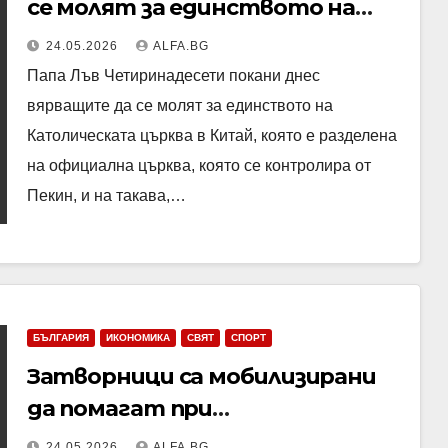
се молят за единството на
Църквата в Китай
24.05.2026
ALFA.BG
Папа Лъв Четиринадесети покани днес
вярващите да се молят за единството на
Католическата църква в Китай, която е разделена
на официална църква, която се контролира от
Пекин, и на такава,…
БЪЛГАРИЯ
ИКОНОМИКА
СВЯТ
СПОРТ
Затворници са мобилизирани
да помагат при
разчистването и във Велико
24.05.2026
ALFA.BG