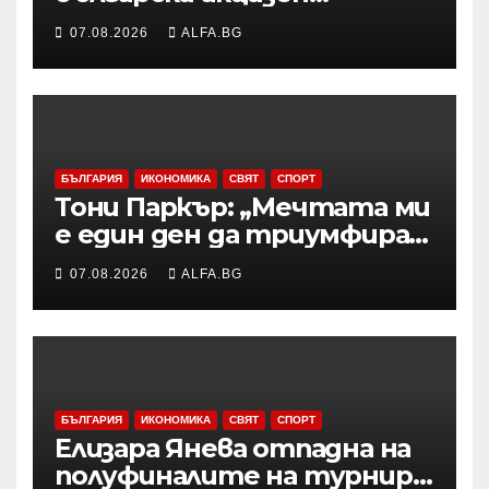
бандерол са задържани при
07.08.2026
ALFA.BG
проверка на товарен
автомобил в района на
Видин
БЪЛГАРИЯ
ИКОНОМИКА
СВЯТ
СПОРТ
Тони Паркър: „Мечтата ми
е един ден да триумфирам
с АСВЕЛ и да стана
07.08.2026
ALFA.BG
шампион на НБА Европа“
БЪЛГАРИЯ
ИКОНОМИКА
СВЯТ
СПОРТ
Елизара Янева отпадна на
полуфиналите на турнир