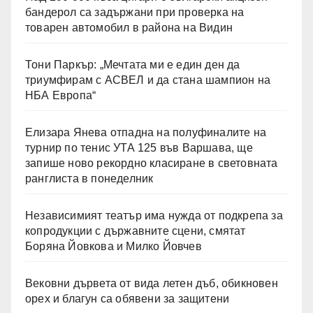
бандерол са задържани при проверка на
товарен автомобил в района на Видин
Тони Паркър: „Мечтата ми е един ден да
триумфирам с АСВЕЛ и да стана шампион на
НБА Европа“
Елизара Янева отпадна на полуфиналите на
турнир по тенис УТА 125 във Варшава, ще
запише ново рекордно класиране в световната
ранглиста в понеделник
Независимият театър има нужда от подкрепа за
копродукции с държавните сцени, смятат
Боряна Йовкова и Милко Йовчев
Вековни дървета от вида летен дъб, обикновен
орех и благун са обявени за защитени