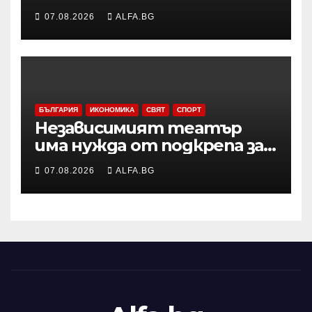
по тенис УТА 125 във
07.08.2026
ALFA.BG
Варшава, ще запише ново
рекордно класиране в
световната ранглиста в
понеделник
БЪЛГАРИЯ
ИКОНОМИКА
СВЯТ
СПОРТ
Независимият театър
има нужда от подкрепа за
копродукции с
07.08.2026
ALFA.BG
държавните сцени,
смятат Боряна Йовкова и
Милко Йовчев