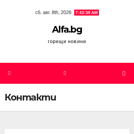
Skip
сб. авг. 8th, 2026
7:43:39 AM
to
content
Alfa.bg
горещи новини
Контакти